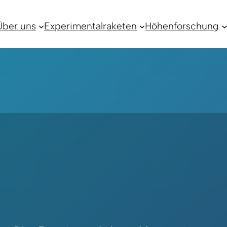
Über uns
Experimentalraketen
Höhenforschung