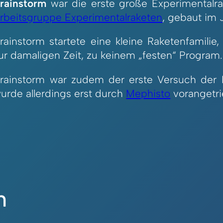
rainstorm
war die erste große Experimentalra
rbeitsgruppe Experimentalraketen
, gebaut im 
rainstorm startete eine kleine Raketenfamilie
ur damaligen Zeit, zu keinem „festen“ Program.
rainstorm war zudem der erste Versuch der E
urde allerdings erst durch
Mephisto
vorangetr
n