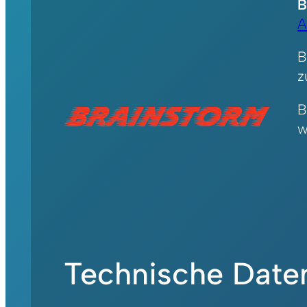
B
A
B
z
B
w
Technische Date