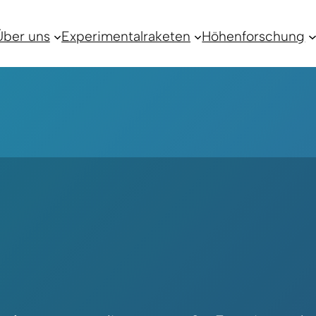
Über uns
Experimentalraketen
Höhenforschung