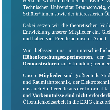
Herzlich willkommen bei der ERIG! W
Technischen Universität Braunschweig, 
Schüler*innen sowie der interessierten Öf
Dabei setzen wir die theoretischen Vor
Entwicklung unserer Mitglieder ein. Gle
und haben viel Freude an unserer Arbeit.
Wir befassen uns in unterschiedli
Höhenforschungsexperimenten
, der 
Demonstratoren
zur Erkundung fremder 
Unsere
Mitglieder
sind größtenteils Stu
und Raumfahrttechnik, der Elektrotech
uns auch Studierende aus der Informatik,
und
Vorkenntnisse sind nicht erforderl
Öffentlichkeitsarbeit in die ERIG einzubr