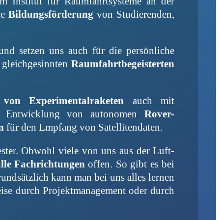
m Institut für Raumfahrtsysteme an der
ie
Bildungsförderung
von Studierenden,
und setzen uns auch für die persönliche
n gleichgesinnten
Raumfahrtbegeisterten
von Experimentalraketen
auch mit
r Entwicklung von autonomen
Rover-
n
für den Empfang von Satellitendaten.
ster. Obwohl viele von uns aus der Luft-
alle Fachrichtungen
offen. So gibt es bei
undsätzlich kann man bei uns alles lernen
weise durch Projektmanagement oder durch