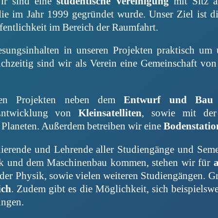
ir sind eine
studentische Vereinigung
mit Sitz a
die im Jahr 1999 gegründet wurde. Unser Ziel ist d
fentlichkeit im Bereich der Raumfahrt.
lesungsinhalten in unseren Projekten praktisch um 
ichzeitig sind wir als Verein eine Gemeinschaft vo
chen Projekten neben dem
Entwurf und Bau 
Entwicklung von
Kleinsatelliten
, sowie mit de
Planeten. Außerdem betreiben wir eine
Bodenstatio
dierende und Lehrende aller Studiengänge und Seme
nik und dem Maschinenbau kommen, stehen wir für
 der Physik, sowie vielen weiteren Studiengängen. Gr
ich
. Zudem gibt es die Möglichkeit, sich beispiels
ingen.